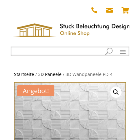



Startseite
/
3D Paneele
/ 3D Wandpaneele PD-4
Angebot!