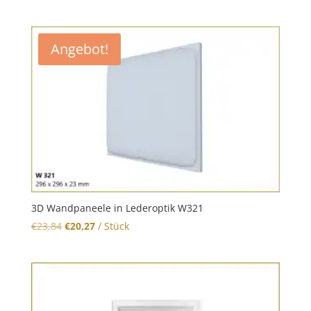
Angebot!
3D Wandpaneele in Lederoptik W321
Original
Current
€
23,84
€
20,27
/ Stück
price
price
was:
is:
€23,84.
€20,27.