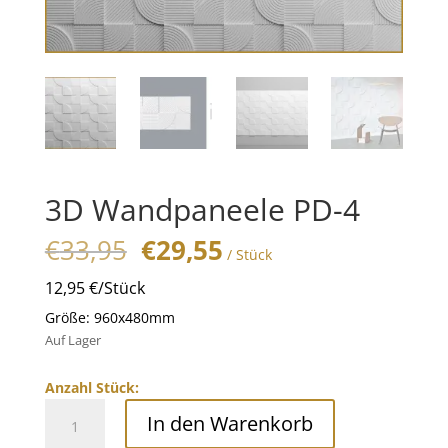
3D Wandpaneele PD-4
Original
Current
€
33,95
€
29,55
/ Stück
price
price
12,95 €/Stück
was:
is:
€33,95.
€29,55.
Größe: 960x480mm
Auf Lager
Anzahl Stück:
3D
In den Warenkorb
Wandpaneele