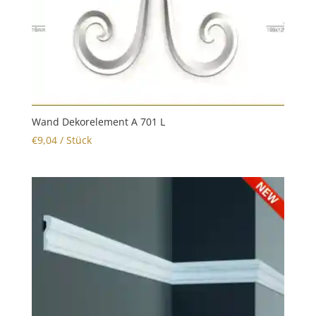
Wand Dekorelement A 701 L
€
9,04
/ Stück