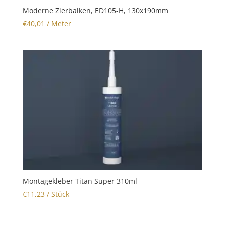
Moderne Zierbalken, ED105-H, 130x190mm
€
40,01
/ Meter
Montagekleber Titan Super 310ml
€
11,23
/ Stück