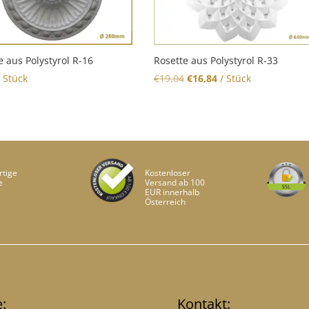
e aus Polystyrol R-16
Rosette aus Polystyrol R-33
Original
Current
 Stück
€
19,04
€
16,84
/ Stück
price
price
was:
is:
€19,04.
€16,84.
tige
Kostenloser
e
Versand ab 100
EUR innerhalb
Österreich
e:
Kontakt: