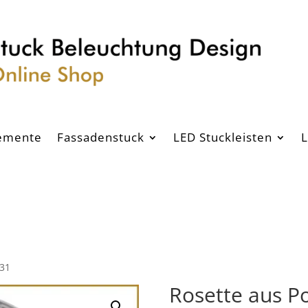
emente
Fassadenstuck
LED Stuckleisten
L
-31
Rosette aus Po