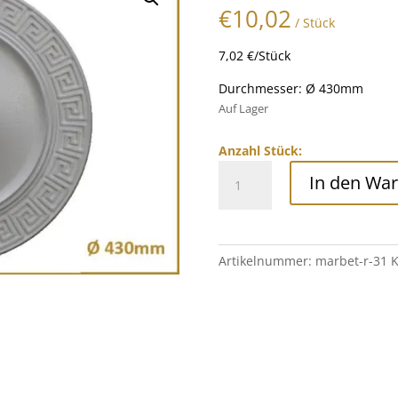
€
10,02
/ Stück
7,02 €/Stück
Durchmesser: Ø 430mm
Auf Lager
Anzahl Stück:
Rosette
In den Wa
aus
Polystyrol
R-
31
Artikelnummer:
marbet-r-31
K
Menge