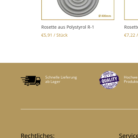
Rosette aus Polystyrol R-1
Rosett
€
5,91
/ Stück
€
7,22
/
Schnelle Lieferung
Hochwer
ab Lager
Produkt
Rechtliches:
Servic