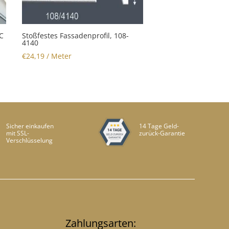
C
Stoßfestes Fassadenprofil, 108-
4140
€
24,19
/ Meter
Sicher einkaufen
14 Tage Geld-
mit SSL-
zurück-Garantie
Verschlüsselung
Zahlungsarten: