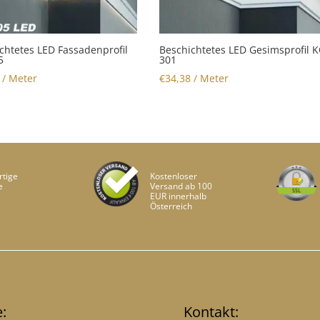
chtetes LED Fassadenprofil
Beschichtetes LED Gesimsprofil K
5
301
/ Meter
€
34,38
/ Meter
tige
Kostenloser
e
Versand ab 100
EUR innerhalb
Österreich
e:
Kontakt: