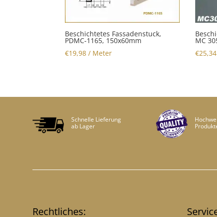
Beschichtetes Fassadenstuck,
Beschi
PDMC-1165, 150x60mm
MC 30
€
19,98
/ Meter
€
25,34
Schnelle Lieferung
Hochwer
ab Lager
Produkt
Rechtliches:
Servic