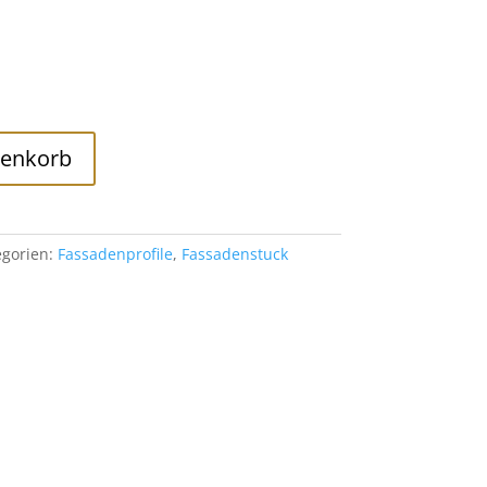
renkorb
egorien:
Fassadenprofile
,
Fassadenstuck