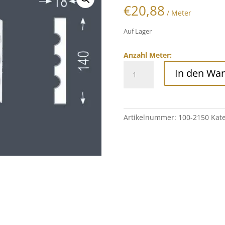
€
20,88
/ Meter
Auf Lager
Anzahl Meter:
Stoßfestes
In den Wa
Fassadenprofil,
100-
2150
Menge
Artikelnummer:
100-2150
Kat