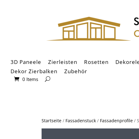
3D Paneele
Zierleisten
Rosetten
Dekorel
Dekor Zierbalken
Zubehör
0 Items
Startseite
/
Fassadenstuck
/
Fassadenprofile
/ 