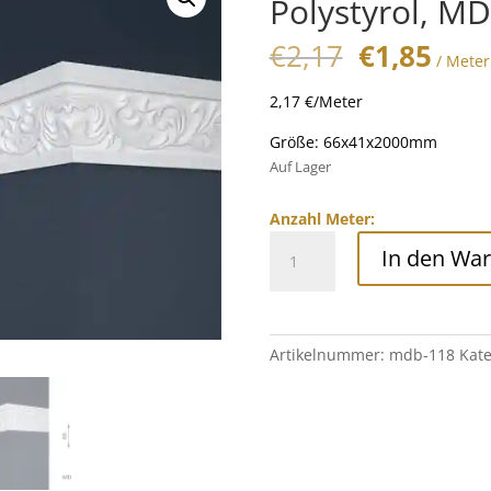
Polystyrol, M
Original
Curr
€
2,17
€
1,85
/ Meter
price
pric
was:
is:
2,17 €/Meter
€2,17.
€1,8
Größe: 66x41x2000mm
Auf Lager
Anzahl Meter:
Stuckleisten
In den Wa
mit
Musterung
aus
Polystyrol,
Artikelnummer:
mdb-118
Kate
MDB-
118
Menge