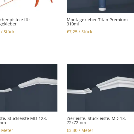
chenpistole für
Montagekleber Titan Premium
gekleber
310ml
/ Stück
€
7,25
/ Stück
iste, Stuckleiste MD-128,
Zierleiste, Stuckleiste, MD-18,
1mm
72x72mm
 Meter
€
3,30
/ Meter