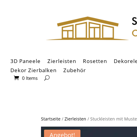
3D Paneele
Zierleisten
Rosetten
Dekorel
Dekor Zierbalken
Zubehör
0 Items
Startseite
/
Zierleisten
/ Stuckleisten mit Must
Angebot!