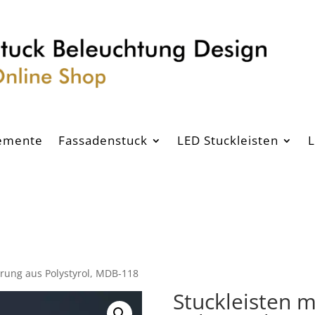
emente
Fassadenstuck
LED Stuckleisten
L
erung aus Polystyrol, MDB-118
Stuckleisten 