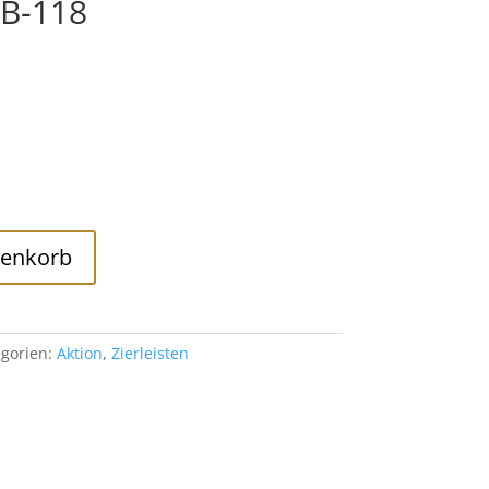
DB-118
ent
e
5.
renkorb
gorien:
Aktion
,
Zierleisten