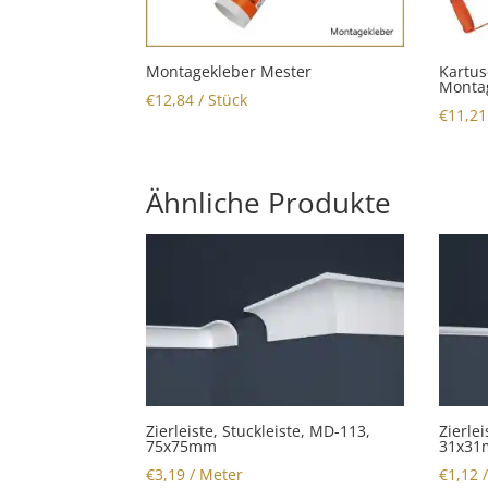
Montagekleber Mester
Kartus
Monta
€
12,84
/ Stück
€
11,21
Ähnliche Produkte
Zierleiste, Stuckleiste, MD-113,
Zierle
75x75mm
31x3
€
3,19
/ Meter
€
1,12
/