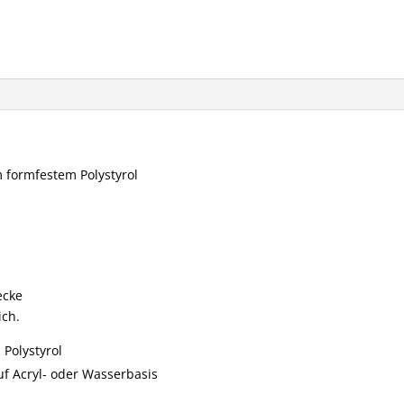
m formfestem Polystyrol
ecke
ich.
 Polystyrol
f Acryl- oder Wasserbasis