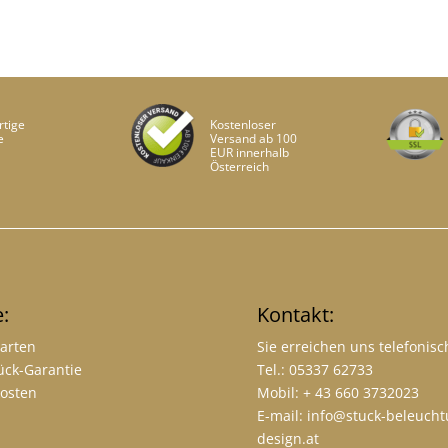
tige
Kostenloser
e
Versand ab 100
EUR innerhalb
Österreich
e:
Kontakt:
arten
Sie erreichen uns telefonisc
ück-Garantie
Tel.: 05337 62733
osten
Mobil: + 43 660 3732023
E-mail:
info@stuck-beleucht
design.at