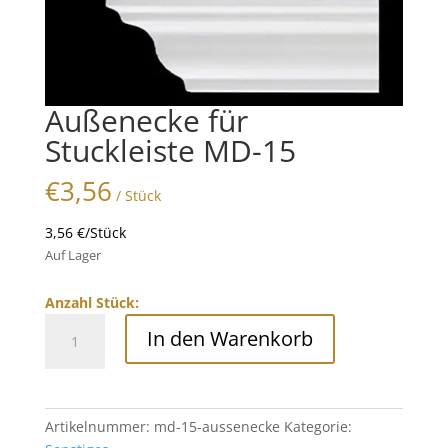
Außenecke für
Stuckleiste MD-15
€
3,56
/ Stück
3,56 €/Stück
Auf Lager
Anzahl Stück:
Außenecke
In den Warenkorb
für
Stuckleiste
MD-
15
Artikelnummer:
md-15-aussenecke
Kategorie:
Menge