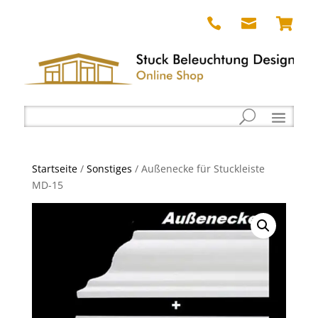



Startseite
/
Sonstiges
/ Außenecke für Stuckleiste
MD-15