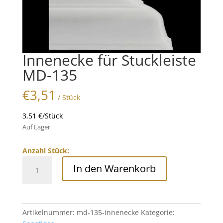
Innenecke für Stuckleiste
MD-135
€
3,51
/ Stück
3,51 €/Stück
Auf Lager
Anzahl Stück:
Innenecke
In den Warenkorb
für
Stuckleiste
MD-
135
Artikelnummer:
md-135-innenecke
Kategorie:
Menge